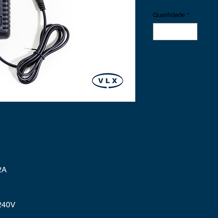
Quantidade
*
2A
 240V