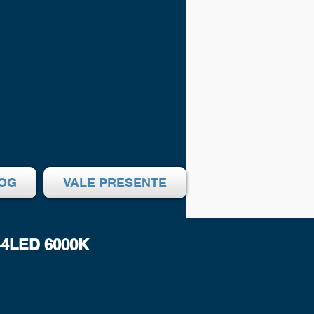
OG
VALE PRESENTE
44LED 6000K
eço