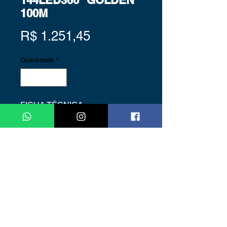
144LED360° GOLDEN
100M
Preço
R$ 1.251,45
Quantidade
*
FICHA TÉCNICA
Voltagem: 220V
Tipo de LED: 3528
Proteção: IP67
Quantidade de LEDs:
144LEDs/por metro 360°
Cores: Golden
Rolo Fita Led com 100 metros
Ângulo de iluminação: 360º
Resistente à água: SIM