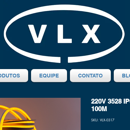
ODUTOS
EQUIPE
CONTATO
BL
220V 3528 
100M
SKU: VLX-0317