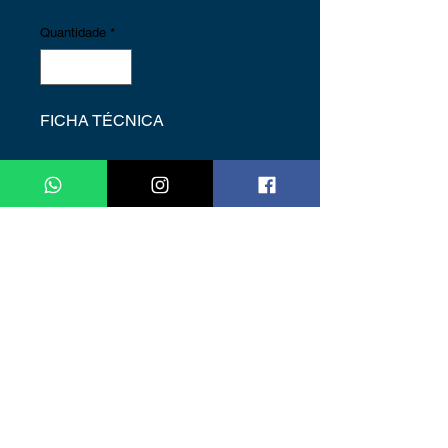
Quantidade
*
FICHA TÉCNICA
Voltagem: 220V
Tipo de LED: 3528
Proteção: IP67
Quantidade de LEDs:
240LEDs/por metro
Power: 12W/m
Cores: Vermelho
Rolo Fita Led com 100 metros
Ângulo de iluminação: 240º
Resistente à água: SIM