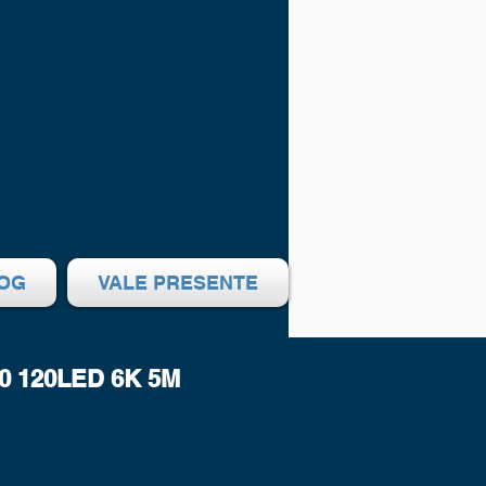
OG
VALE PRESENTE
20 120LED 6K 5M
eço