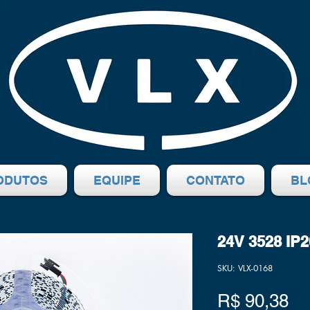
ODUTOS
EQUIPE
CONTATO
BL
24V 3528 IP
SKU: VLX-0168
Pr
R$ 90,38