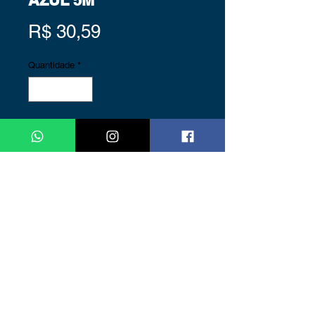
AZUL 5M
Preço
R$ 30,59
Quantidade
*
FICHA TÉCNICA
Voltagem: 24V
Tipo de LED: 5050
Proteção: IP65
Quantidade de LEDs: 60
LEDs/por metro
Cor: Azul
Rolo Fita Led com 5 metros
Ângulo de iluminação: 60º