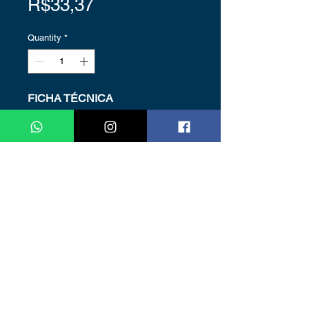
Price
R$33,37
Quantity
*
FICHA TÉCNICA
Voltagem: DC 12V
Tipo de LED: COB 3528
Proteção: IP20
Quantidade de LEDs: 360
LEDs/por metro
Power: 8W/m
Cores: Branco Quente
Rolo Fita Led com 5 metros
Ângulo de iluminação: 360º