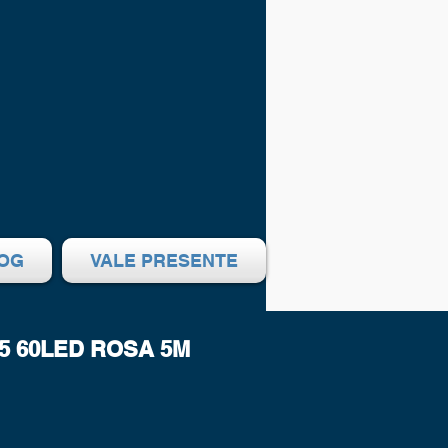
OG
VALE PRESENTE
65 60LED ROSA 5M
eço