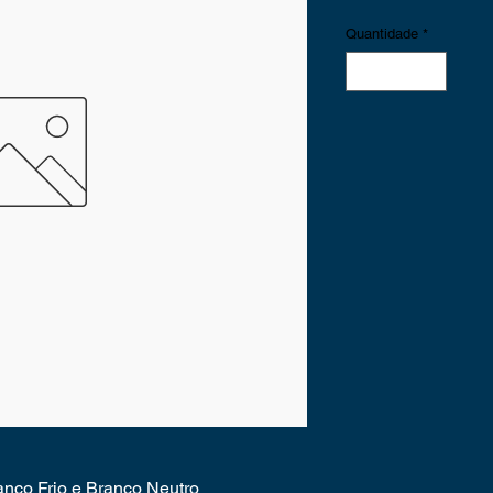
Quantidade
*
anco Frio e Branco Neutro