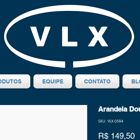
ODUTOS
EQUIPE
CONTATO
BL
Arandela Do
SKU: VLX-0584
P
R$ 149,50