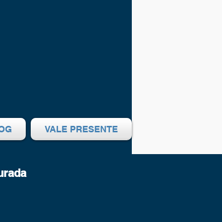
OG
VALE PRESENTE
urada
reço