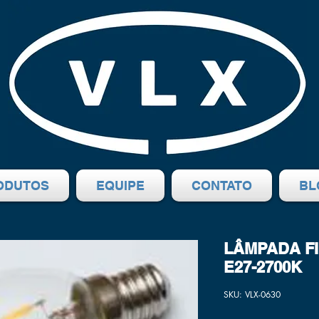
ODUTOS
EQUIPE
CONTATO
BL
LÂMPADA FI
E27-2700K
SKU: VLX-0630