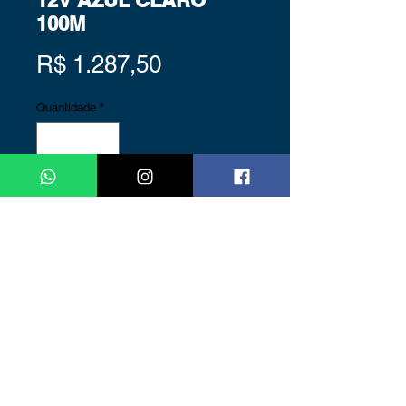
12V AZUL CLARO
100M
Preço
R$ 1.287,50
Quantidade
*
FICHA TÉCNICA
Voltagem: 12V
Tipo de LED: 3528
Quantidade de LEDs: 120 LEDs
Cor: Azul Claro
Rolo Fita Led com 100 metros
Ângulo de iluminação: 60º