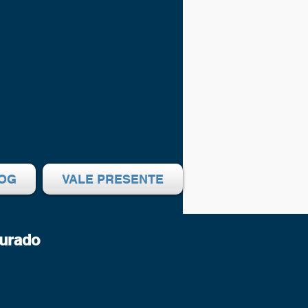
OG
VALE PRESENTE
urado
reço