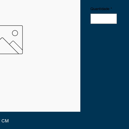
Quantidade
*
7 CM