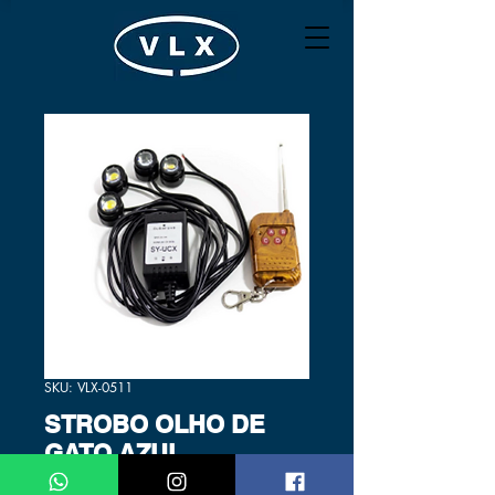
SKU: VLX-0511
STROBO OLHO DE
GATO AZUL