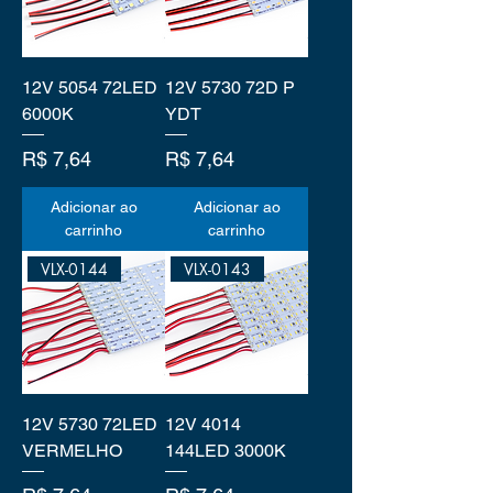
12V 5054 72LED
12V 5730 72D P
6000K
YDT
Preço
Preço
R$ 7,64
R$ 7,64
Adicionar ao
Adicionar ao
carrinho
carrinho
VLX-0144
VLX-0143
12V 5730 72LED
12V 4014
VERMELHO
144LED 3000K