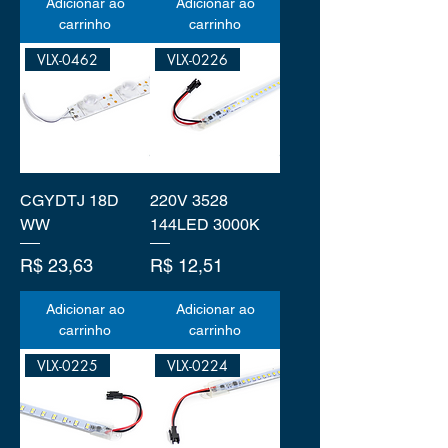
Adicionar ao
Adicionar ao
carrinho
carrinho
VLX-0462
VLX-0226
CGYDTJ 18D
220V 3528
WW
144LED 3000K
Preço
Preço
R$ 23,63
R$ 12,51
Adicionar ao
Adicionar ao
carrinho
carrinho
VLX-0225
VLX-0224