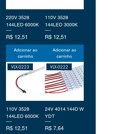
220V 3528
110V 3528
144LED 6000K
144LED 3000K
Preço
Preço
R$ 12,51
R$ 12,51
Adicionar ao
Adicionar ao
carrinho
carrinho
VLX-0223
VLX-0222
110V 3528
24V 4014 144D W
144LED 6000K
YDT
Preço
Preço
R$ 12,51
R$ 7,64