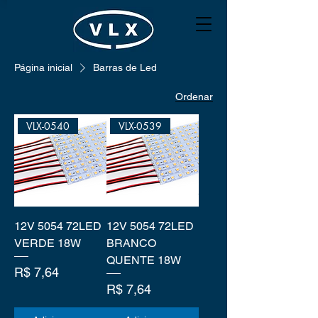
Página inicial
Barras de Led
Ordenar
VLX-0540
VLX-0539
12V 5054 72LED
12V 5054 72LED
VERDE 18W
BRANCO
QUENTE 18W
Preço
R$ 7,64
Preço
R$ 7,64