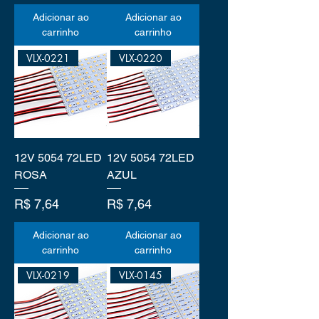
Adicionar ao
Adicionar ao
carrinho
carrinho
VLX-0221
VLX-0220
12V 5054 72LED
12V 5054 72LED
ROSA
AZUL
Preço
Preço
R$ 7,64
R$ 7,64
Adicionar ao
Adicionar ao
carrinho
carrinho
VLX-0219
VLX-0145